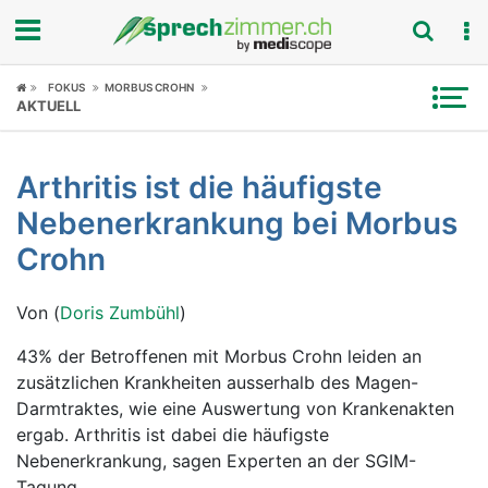
Fokus
FOKUS
MORBUS CROHN
AKTUELL
Krankheitsbilder
Arthritis ist die häufigste
Symptome
Nebenerkrankung bei Morbus
Untersuchungen
Crohn
News
Von (
Doris Zumbühl
)
Ratgeber
43% der Betroffenen mit Morbus Crohn leiden an
zusätzlichen Krankheiten ausserhalb des Magen-
Rubriken
Darmtraktes, wie eine Auswertung von Krankenakten
ergab. Arthritis ist dabei die häufigste
Nebenerkrankung, sagen Experten an der SGIM-
Tagung.