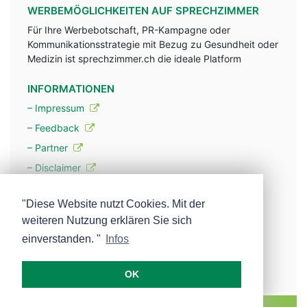
WERBEMÖGLICHKEITEN AUF SPRECHZIMMER
Für Ihre Werbebotschaft, PR-Kampagne oder
Kommunikationsstrategie mit Bezug zu Gesundheit oder
Medizin ist sprechzimmer.ch die ideale Platform
INFORMATIONEN
– Impressum
– Feedback
– Partner
– Disclaimer
– Datenschutzerklärung / Privacy Policy
"Diese Website nutzt Cookies. Mit der
weiteren Nutzung erklären Sie sich
– Werbung
einverstanden. "
Infos
– Mehr über unsere Experten
OK
MEDISCOPE AG E-MAIL:
INFO@MEDISCOPE.CH