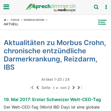
Fokus
FOKUS
MORBUS CROHN
AKTUELL
Krankheitsbilder
Aktualitäten zu Morbus Crohn,
Symptome
chronische entzündliche
Untersuchungen
Darmerkrankung, Reizdarm,
IBS
News
Artikel 1-20 / 24
Ratgeber
Seite
von 2
|
|
Rubriken
19. Mai 2017: Erster Schweizer Welt-CED-Tag
Der Welt-CED-Tag (World IBD Day) ist eine globale