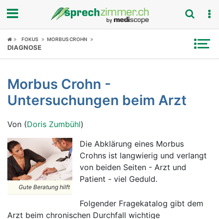
Fokus
FOKUS
MORBUS CROHN
DIAGNOSE
Krankheitsbilder
Morbus Crohn -
Symptome
Untersuchungen beim Arzt
Untersuchungen
Von (
Doris Zumbühl
)
News
Die Abklärung eines Morbus
Crohns ist langwierig und verlangt
Ratgeber
von beiden Seiten - Arzt und
Patient - viel Geduld.
Rubriken
Gute Beratung hilft
Folgender Fragekatalog gibt dem
Arzt beim chronischen Durchfall wichtige