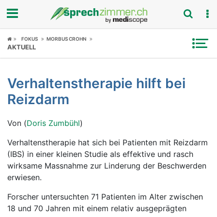
Fokus
FOKUS
MORBUS CROHN
AKTUELL
Krankheitsbilder
Verhaltenstherapie hilft bei
Symptome
Reizdarm
Untersuchungen
Von (
Doris Zumbühl
)
News
Verhaltenstherapie hat sich bei Patienten mit Reizdarm
(IBS) in einer kleinen Studie als effektive und rasch
Ratgeber
wirksame Massnahme zur Linderung der Beschwerden
erwiesen.
Rubriken
Forscher untersuchten 71 Patienten im Alter zwischen
18 und 70 Jahren mit einem relativ ausgeprägten