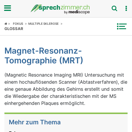
Fokus
FOKUS
MULTIPLE SKLEROSE
GLOSSAR
Krankheitsbilder
Magnet-Resonanz-
Symptome
Tomographie (MRT)
Untersuchungen
(Magnetic Resonance Imaging MRI) Untersuchung mit
News
einem hochauflösenden Scanner (Abtastverfahren), die
eine genaue Abbildung des Gehirns erstellt und somit
Ratgeber
die Wiedergabe der charakteristischen mit der MS
einhergehenden Plaques ermöglicht.
Rubriken
Mehr zum Thema