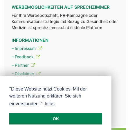
WERBEMÖGLICHKEITEN AUF SPRECHZIMMER
Für Ihre Werbebotschaft, PR-Kampagne oder
Kommunikationsstrategie mit Bezug zu Gesundheit oder
Medizin ist sprechzimmer.ch die ideale Platform
INFORMATIONEN
– Impressum
– Feedback
– Partner
– Disclaimer
– Datenschutzerklärung / Privacy Policy
"Diese Website nutzt Cookies. Mit der
weiteren Nutzung erklären Sie sich
– Werbung
einverstanden. "
Infos
– Mehr über unsere Experten
OK