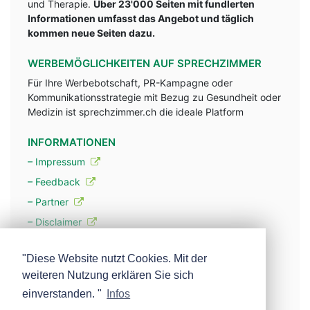
und Therapie.
Über 23'000 Seiten mit fundlerten
Informationen umfasst das Angebot und täglich
kommen neue Seiten dazu.
WERBEMÖGLICHKEITEN AUF SPRECHZIMMER
Für Ihre Werbebotschaft, PR-Kampagne oder
Kommunikationsstrategie mit Bezug zu Gesundheit oder
Medizin ist sprechzimmer.ch die ideale Platform
INFORMATIONEN
– Impressum
– Feedback
– Partner
– Disclaimer
– Datenschutzerklärung / Privacy Policy
"Diese Website nutzt Cookies. Mit der
weiteren Nutzung erklären Sie sich
– Werbung
einverstanden. "
Infos
– Mehr über unsere Experten