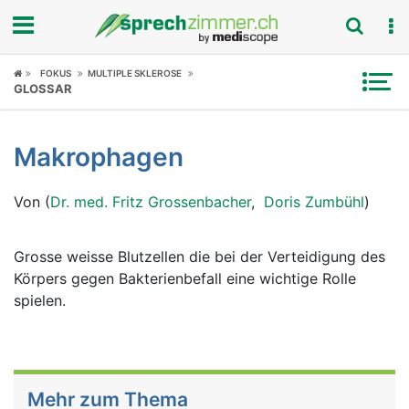
Fokus
FOKUS
MULTIPLE SKLEROSE
GLOSSAR
Krankheitsbilder
Makrophagen
Symptome
Von (
Dr. med. Fritz Grossenbacher
,
Doris Zumbühl
)
Untersuchungen
News
Grosse weisse Blutzellen die bei der Verteidigung des
Körpers gegen Bakterienbefall eine wichtige Rolle
Ratgeber
spielen.
Rubriken
Mehr zum Thema