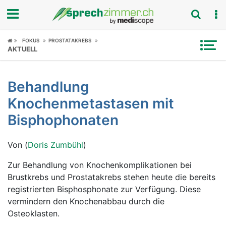
Fokus
FOKUS
PROSTATAKREBS
AKTUELL
Krankheitsbilder
Behandlung
Symptome
Knochenmetastasen mit
Untersuchungen
Bisphophonaten
News
Von (
Doris Zumbühl
)
Ratgeber
Zur Behandlung von Knochenkomplikationen bei
Brustkrebs und Prostatakrebs stehen heute die bereits
Rubriken
registrierten Bisphosphonate zur Verfügung. Diese
vermindern den Knochenabbau durch die
Osteoklasten.