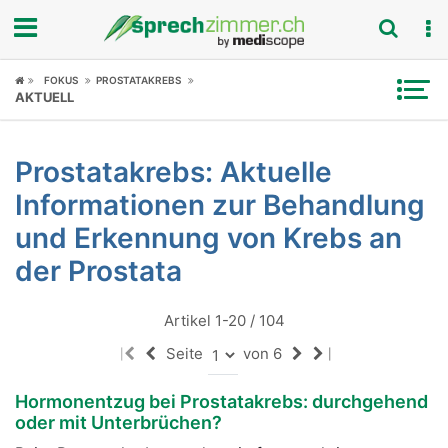
Fokus
FOKUS
PROSTATAKREBS
AKTUELL
Krankheitsbilder
Prostatakrebs: Aktuelle
Symptome
Informationen zur Behandlung
Untersuchungen
und Erkennung von Krebs an
der Prostata
News
Artikel 1-20 / 104
Ratgeber
Seite
von 6
|
|
Rubriken
Hormonentzug bei Prostatakrebs: durchgehend
oder mit Unterbrüchen?