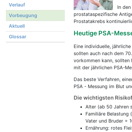
Verlauf
In den
prostataspezifische Anti
Vorbeugung
Prostatakrebs kontinuierl
Aktuell
Heutige PSA-Mess
Glossar
Eine individuelle, jährlich
sollten auch nach dem 70.
vorkommen kann, sollten M
mit der jährlichen PSA-M
Das beste Verfahren, eine
PSA - Messung im Blut u
Die wichtigsten Risiko
Alter (ab 50 Jahren 
Familiäre Belastung 
Vater und Bruder = 1
Ernährung: rotes Fle