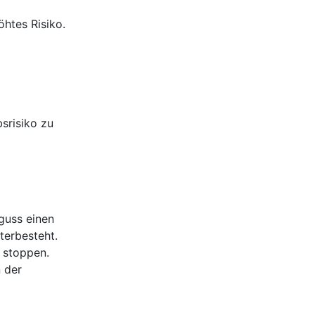
htes Risiko.
srisiko zu
guss einen
terbesteht.
u stoppen.
 der