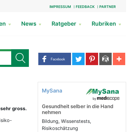
IMPRESSUM
FEEDBACK
PARTNER
gen
News
Ratgeber
Rubriken
Share buttons
Facebook
MySana
Gesundheit selber in die Hand
 sehr gross.
nehmen
siko-
Bildung, Wissenstests,
Risikoschätzung