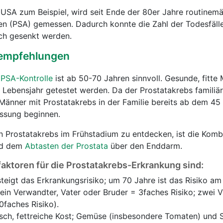
 USA zum Beispiel, wird seit Ende der 80er Jahre routinem
gen (PSA) gemessen. Dadurch konnte die Zahl der Todesfäl
ich gesenkt werden.
empfehlungen
e
PSA-Kontrolle
ist ab 50-70 Jahren sinnvoll. Gesunde, fitte
 Lebensjahr getestet werden. Da der Prostatakrebs familiä
änner mit Prostatakrebs in der Familie bereits ab dem 45
essung beginnen.
n Prostatakrebs im Frühstadium zu entdecken, ist die Komb
nd dem
Abtasten der Prostata
über den Enddarm.
faktoren für die Prostatakrebs-Erkrankung sind:
steigt das Erkrankungsrisiko; um 70 Jahre ist das Risiko am
(ein Verwandter, Vater oder Bruder = 3faches Risiko; zwei 
0faches Risiko).
isch, fettreiche Kost; Gemüse (insbesondere Tomaten) und 