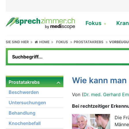
Fokus
Kran
SIE SIND HIER
HOME
FOKUS
PROSTATAKREBS
VORBEUG
Wie kann man 
Prostatakrebs
Beschwerden
Von (
Dr. med. Gerhard Em
Untersuchungen
Bei rechtzeitiger Erkenn
Behandlung
Die Fr
Knochenbefall
Männer