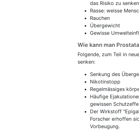
das Risiko zu senken
Rasse: weisse Mensc
Rauchen
Übergewicht
Gewisse Umwelteinflü
Wie kann man Prostat
Folgende, zum Teil in neu
senken:
Senkung des Überge
Nikotinstopp
Regelmässiges körper
Häufige Ejakulatione
gewissen Schutzeffek
Der Wirkstoff "Epigal
Forscher erhoffen si
Vorbeugung.