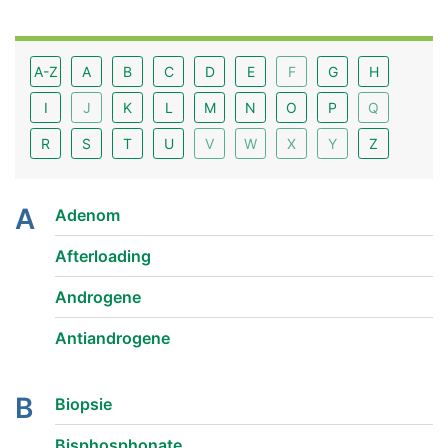
A-Z
A
B
C
D
E
F
G
H
I
J
K
L
M
N
O
P
Q
R
S
T
U
V
W
X
Y
Z
A
Adenom
Afterloading
Androgene
Antiandrogene
B
Biopsie
Bisphosphonate