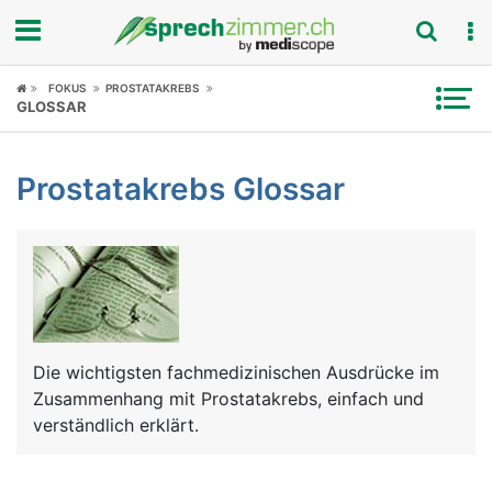
Fokus
FOKUS
PROSTATAKREBS
GLOSSAR
Krankheitsbilder
Prostatakrebs Glossar
Symptome
Untersuchungen
News
Ratgeber
Die wichtigsten fachmedizinischen Ausdrücke im
Zusammenhang mit Prostatakrebs, einfach und
Rubriken
verständlich erklärt.