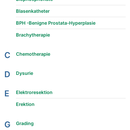
Blasenkatheter
BPH -Benigne Prostata-Hyperplasie
Brachytherapie
C
Chemotherapie
D
Dysurie
E
Elektroresektion
Erektion
G
Grading