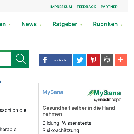
IMPRESSUM
FEEDBACK
PARTNER
gen
News
Ratgeber
Rubriken
Share buttons
Facebook
?
MySana
Gesundheit selber in die Hand
ächlich die
nehmen
Bildung, Wissenstests,
therapie
Risikoschätzung