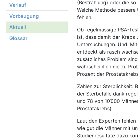
(Bestrahlung) oder die so
Verlauf
Welche Methode bessere Üb
Vorbeugung
fehlen.
Aktuell
Ob regelmässige PSA-Tests
ist, dass damit der Krebs 
Glossar
Untersuchungen. Und: Mi
entdeckt als rasch wachse
zusätzliches Problem sin
wahrscheinlich nie zu Prob
Prozent der Prostatakrebs
Zahlen zur Sterblichkeit: 
der Sterbefälle dank reg
und 78 von 10‘000 Männer
Prostatakrebs).
Laut den Experten fehlen v
wie gut die Männer mit un
Studienresultate dazu kön