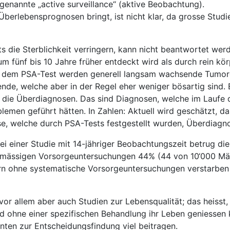
 genannte „active surveillance“ (aktive Beobachtung).
erlebensprognosen bringt, ist nicht klar, da grosse Studi
 die Sterblichkeit verringern, kann nicht beantwortet werd
um fünf bis 10 Jahre früher entdeckt wird als durch rein kör
t dem PSA-Test werden generell langsam wachsende Tumor
nde, welche aber in der Regel eher weniger bösartig sind. 
d die Überdiagnosen. Das sind Diagnosen, welche im Laufe
lemen geführt hätten. In Zahlen: Aktuell wird geschätzt, d
e, welche durch PSA-Tests festgestellt wurden, Überdiagn
Bei einer Studie mit 14-jähriger Beobachtungszeit betrug di
elmässigen Vorsorgeuntersuchungen 44% (44 von 10‘000 Mä
n ohne systematische Vorsorgeuntersuchungen verstarben
or allem aber auch Studien zur Lebensqualität; das heisst,
d ohne einer spezifischen Behandlung ihr Leben geniessen
nten zur Entscheidungsfindung viel beitragen.