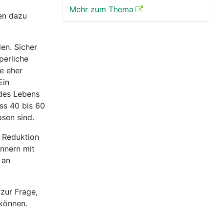
Mehr zum Thema
en dazu
en. Sicher
perliche
e eher
Ein
 des Lebens
ass 40 bis 60
osen sind.
e Reduktion
nnern mit
 an
 zur Frage,
 können.