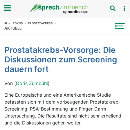
Fokus
FOKUS
PROSTATAKREBS
AKTUELL
Krankheitsbilder
Prostatakrebs-Vorsorge: Die
Symptome
Diskussionen zum Screening
Untersuchungen
dauern fort
News
Von (
Doris Zumbühl
)
Ratgeber
Eine Europäische und eine Amerikanische Studie
befassten sich mit dem vorbeugenden Prostatakreb-
Rubriken
Screeining: PSA-Bestimmung und Finger-Darm-
Untersuchung. Die Resultate sind nicht sehr erhellend
und die Diskussionen gehen weiter.