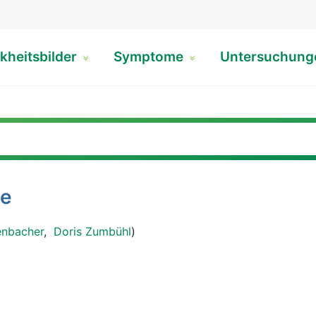
kheitsbilder
Symptome
Untersuchun
ie
enbacher
,
Doris Zumbühl
)