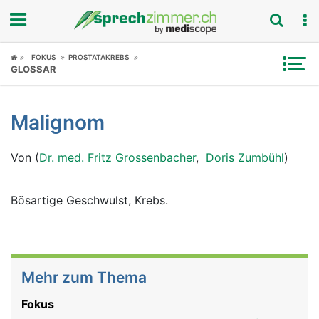
Fokus
FOKUS
PROSTATAKREBS
GLOSSAR
Krankheitsbilder
Malignom
Symptome
Von (
Dr. med. Fritz Grossenbacher
,
Doris Zumbühl
)
Untersuchungen
News
Bösartige Geschwulst, Krebs.
Ratgeber
Rubriken
Mehr zum Thema
Fokus