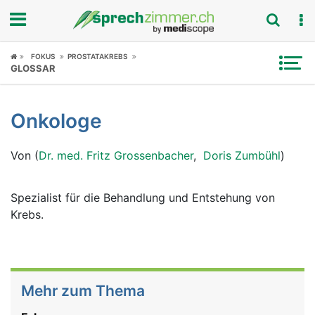
Fokus
FOKUS
PROSTATAKREBS
GLOSSAR
Krankheitsbilder
Onkologe
Symptome
Von (
Dr. med. Fritz Grossenbacher
,
Doris Zumbühl
)
Untersuchungen
News
Spezialist für die Behandlung und Entstehung von
Krebs.
Ratgeber
Rubriken
Mehr zum Thema