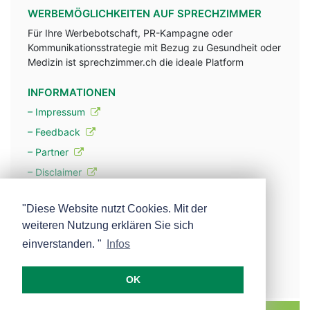
WERBEMÖGLICHKEITEN AUF SPRECHZIMMER
Für Ihre Werbebotschaft, PR-Kampagne oder
Kommunikationsstrategie mit Bezug zu Gesundheit oder
Medizin ist sprechzimmer.ch die ideale Platform
INFORMATIONEN
– Impressum
– Feedback
– Partner
– Disclaimer
– Datenschutzerklärung / Privacy Policy
"Diese Website nutzt Cookies. Mit der
weiteren Nutzung erklären Sie sich
– Werbung
einverstanden. "
Infos
– Mehr über unsere Experten
OK
MEDISCOPE AG E-MAIL:
INFO@MEDISCOPE.CH