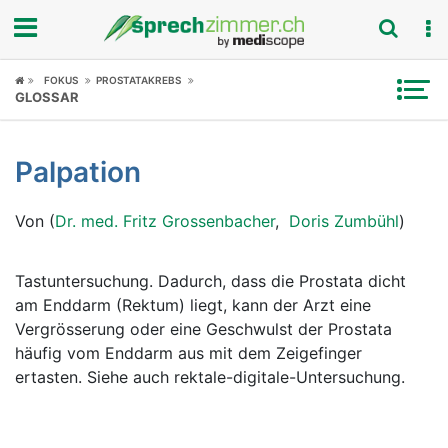
Fokus
FOKUS
PROSTATAKREBS
GLOSSAR
Krankheitsbilder
Palpation
Symptome
Von (
Dr. med. Fritz Grossenbacher
,
Doris Zumbühl
)
Untersuchungen
News
Tastuntersuchung. Dadurch, dass die Prostata dicht
am Enddarm (Rektum) liegt, kann der Arzt eine
Ratgeber
Vergrösserung oder eine Geschwulst der Prostata
häufig vom Enddarm aus mit dem Zeigefinger
Rubriken
ertasten. Siehe auch rektale-digitale-Untersuchung.