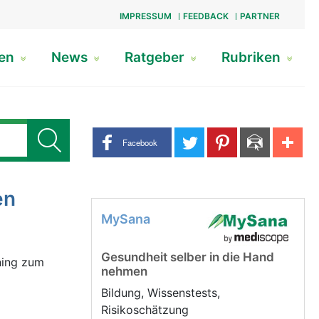
IMPRESSUM
FEEDBACK
PARTNER
gen
News
Ratgeber
Rubriken
Share buttons
Facebook
en
MySana
Gesundheit selber in die Hand
ning zum
nehmen
Bildung, Wissenstests,
Risikoschätzung