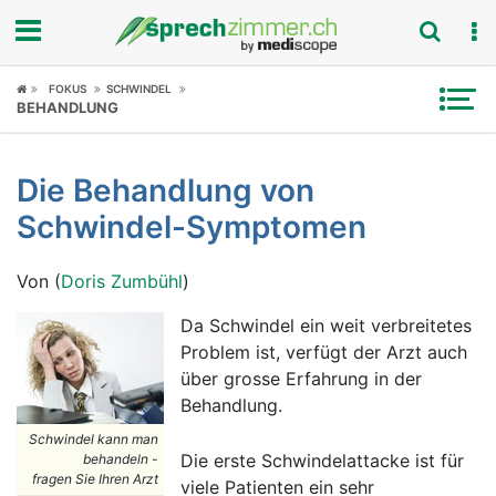
Fokus
FOKUS
SCHWINDEL
BEHANDLUNG
Krankheitsbilder
Die Behandlung von
Symptome
Schwindel-Symptomen
Untersuchungen
Von (
Doris Zumbühl
)
News
Da Schwindel ein weit verbreitetes
Problem ist, verfügt der Arzt auch
Ratgeber
über grosse Erfahrung in der
Behandlung.
Rubriken
Schwindel kann man
Die erste Schwindelattacke ist für
behandeln -
fragen Sie Ihren Arzt
viele Patienten ein sehr