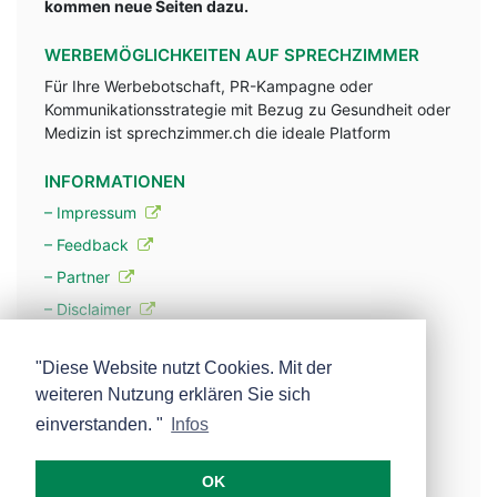
kommen neue Seiten dazu.
WERBEMÖGLICHKEITEN AUF SPRECHZIMMER
Für Ihre Werbebotschaft, PR-Kampagne oder
Kommunikationsstrategie mit Bezug zu Gesundheit oder
Medizin ist sprechzimmer.ch die ideale Platform
INFORMATIONEN
– Impressum
– Feedback
– Partner
– Disclaimer
– Datenschutzerklärung / Privacy Policy
"Diese Website nutzt Cookies. Mit der
weiteren Nutzung erklären Sie sich
– Werbung
einverstanden. "
Infos
– Mehr über unsere Experten
OK