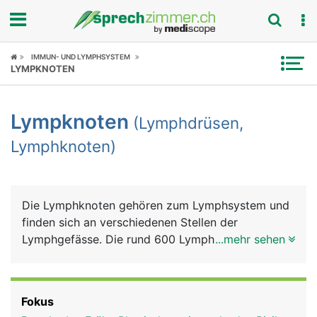
Fokus
IMMUN- UND LYMPHSYSTEM
LYMPKNOTEN
Krankheitsbilder
Lympknoten
(Lymphdrüsen,
Symptome
Lymphknoten)
Untersuchungen
News
Die Lymphknoten gehören zum Lymphsystem und
finden sich an verschiedenen Stellen der
Ratgeber
Lymphgefässe. Die rund 600 Lymphknoten des
...mehr sehen
Menschen liegen vor allem am Hals, im Nacken, in
Rubriken
den Achseln, in den Leisten sowie im Brustkorb
und im Bauch. Sie haben ein erbsen- bis
Fokus
bohnenförmiges Aussehen und sind normalerweise