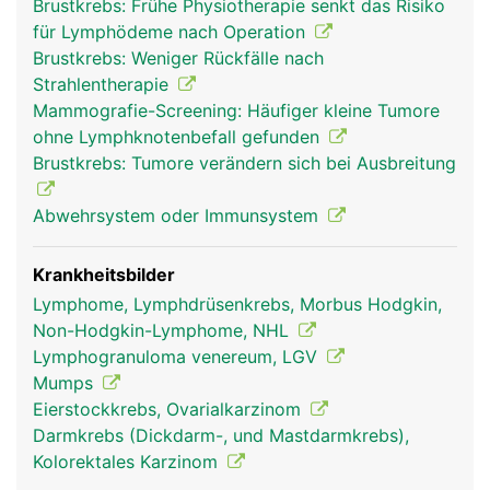
Brustkrebs: Frühe Physiotherapie senkt das Risiko
nur wenige Millimeter gross. Die Lymphknoten
für Lymphödeme nach Operation
fangen die in der Lymphe mitgeschleppten
Brustkrebs: Weniger Rückfälle nach
Fremdkörper und Krankheitserreger ab und
Strahlentherapie
machen sie unschädlich. Einige Stoffe (z.B.
Mammografie-Screening: Häufiger kleine Tumore
Glasstaub, Kohle, Farbstoffe) werden teilweise
ohne Lymphknotenbefall gefunden
auch in den Lymphknoten eingelagert, wenn sie
Brustkrebs: Tumore verändern sich bei Ausbreitung
der Körper nicht ausscheiden kann. In den
Lymphknoten wird ausserdem ein Teil der
Abwehrsystem oder Immunsystem
Lymphozyten (weisse Blutkörperchen) gebildet,
die als "Abwehrpolizei" ständig durch das Blut-
und Lymphgefässsystem patrouillieren und der
Krankheitsbilder
körpereigenen Abwehr dienen. Ausserdem wird in
Lymphome, Lymphdrüsenkrebs, Morbus Hodgkin,
den Lymphknoten die Lymphe konzentriert
Non-Hodgkin-Lymphome, NHL
(eingedickt).
Lymphogranuloma venereum, LGV
Mumps
Eierstockkrebs, Ovarialkarzinom
Darmkrebs (Dickdarm-, und Mastdarmkrebs),
Kolorektales Karzinom