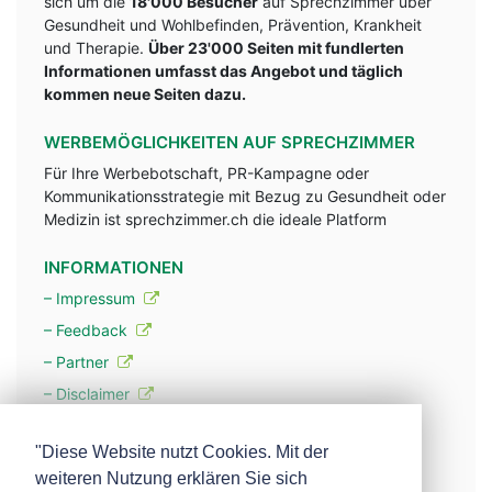
sich um die
18'000 Besucher
auf Sprechzimmer über
Gesundheit und Wohlbefinden, Prävention, Krankheit
und Therapie.
Über 23'000 Seiten mit fundlerten
Informationen umfasst das Angebot und täglich
kommen neue Seiten dazu.
WERBEMÖGLICHKEITEN AUF SPRECHZIMMER
Für Ihre Werbebotschaft, PR-Kampagne oder
Kommunikationsstrategie mit Bezug zu Gesundheit oder
Medizin ist sprechzimmer.ch die ideale Platform
INFORMATIONEN
– Impressum
– Feedback
– Partner
– Disclaimer
– Datenschutzerklärung / Privacy Policy
"Diese Website nutzt Cookies. Mit der
weiteren Nutzung erklären Sie sich
– Werbung