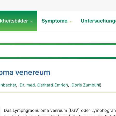
kheitsbilder
Symptome
Untersuchun
oma venereum
enbacher
,
Dr. med. Gerhard Emrich
,
Doris Zumbühl
)
Das Lymphgraonuloma venreum (LGV) oder Lymphogra