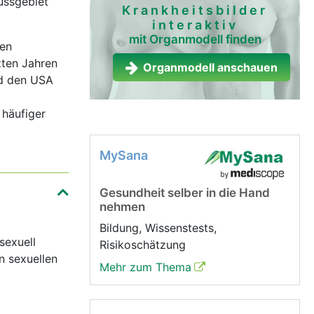
ussgebiet
Krankheitsbilder
interaktiv
mit Organmodell finden
ten
zten Jahren
Organmodell anschauen
nd den USA
 häufiger
MySana
Gesundheit selber in die Hand
nehmen
Bildung, Wissenstests,
sexuell
Risikoschätzung
n sexuellen
Mehr zum Thema