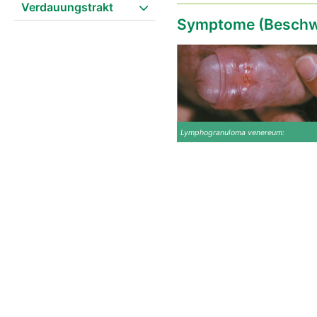
Verdauungstrakt
Symptome (Beschw
Lymphogranuloma venereum: