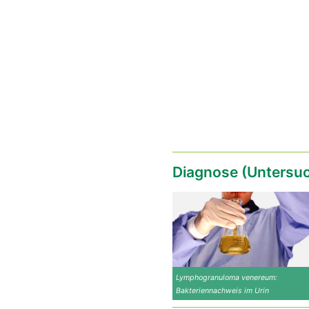
Diagnose (Untersu
Lymphogranuloma venereum:
Bakteriennachweis im Urin