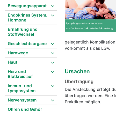
Bewegungsapparat
Endokrines System,
Hormone
Lymphogranuloma venereum:
Ernährung und
ansteckende bakterielle Erkrankung
Stoffwechsel
gelegentlich Komplikation
Geschlechtsorgane
vorkommt als das LGV.
Harnwege
Haut
Ursachen
Herz und
Blutkreislauf
Übertragung
Immun- und
Die Ansteckung erfolgt du
Lymphsystem
übertragen werden. Eine I
Nervensystem
Praktiken möglich.
Ohren und Gehör