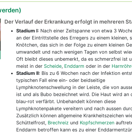
erden)
Der Verlauf der Erkrankung erfolgt in mehreren S
Stadium I:
Nach einer Zeitspanne von etwa 3 Woch
an der Eintrittstelle des Erregers zu einem kleinen,
Knötchen, das sich in der Folge zu einem kleinen G
umwandelt und nach wenigen Tagen von selbst wied
Oft bleibt dieses unbemerkt, da es schmerzfrei ist 
meist in der
Scheide
,
Enddarm
oder in der
Harnröhr
Stadium II:
Bis zu 6 Wochen nach der Infektion ents
typischen Fall eine ein- oder beidseitige
Lymphknotenschwellung in der Leiste, die von auss
ist und als Bubo bezeichnet wird. Die Haut wird an d
blau-rot verfärbt. Unbehandelt können diese
Lymphknotenpakete vereitern und nach aussen dur
Zusätzlich können allgemeine Krankheitszeichen wi
Schüttelfrost,
Brechreiz
und
Kopfschmerzen
auftrete
Enddarm betroffen kann es zu einer Enddarmentzü