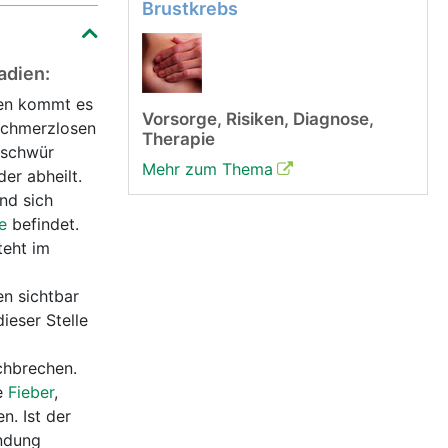
Brustkrebs
tadien:
en kommt es
Vorsorge, Risiken, Diagnose,
 schmerzlosen
Therapie
eschwür
Mehr zum Thema
er abheilt.
und sich
e
befindet.
teht im
en sichtbar
ieser Stelle
chbrechen.
e
Fieber
,
n. Ist der
ndung