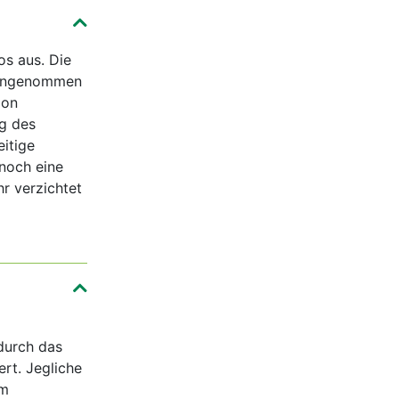
os aus. Die
 eingenommen
ion
ng des
itige
noch eine
r verzichtet
durch das
rt. Jegliche
em