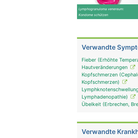
Lymphogranuloma venereum:
Kondome schützen
Verwandte Symp
Fieber (Erhöhte Tempera
Hautveränderungen
Kopfschmerzen (Cephalg
Kopfschmerzen)
Lymphknotenschwellung
Lymphadenopathie)
Übelkeit (Erbrechen, Br
Verwandte Krankh