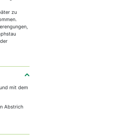
äter zu
kommen.
verengungen,
phstau
der
 und mit dem
n Abstrich