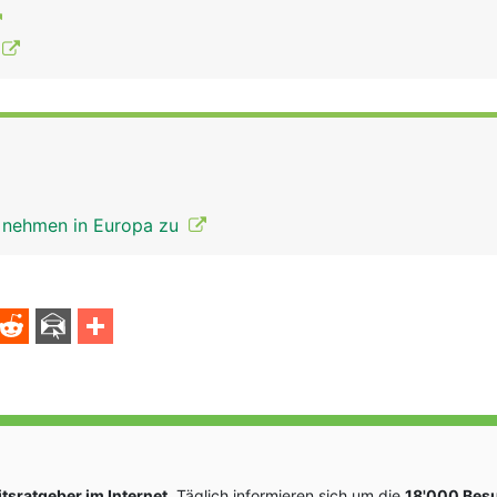
 nehmen in Europa zu
sratgeber im Internet
. Täglich informieren sich um die
18'000 Bes