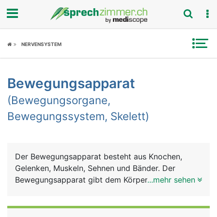
Fokus
NERVENSYSTEM
Krankheitsbilder
Bewegungsapparat
Symptome
(Bewegungsorgane,
Untersuchungen
Bewegungssystem, Skelett)
News
Ratgeber
Der Bewegungsapparat besteht aus Knochen,
Gelenken, Muskeln, Sehnen und Bänder. Der
Rubriken
Bewegungsapparat gibt dem Körper Halt und
...mehr sehen
Stütze für den aufrechten Gang, dient der
Fortbewegung und der Feinmotorik (Greifen und
Halten). Weitere Aufgaben sind Schutz der inneren