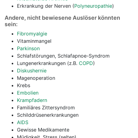
Erkrankung der Nerven (
Polyneuropathie
)
Andere, nicht bewiesene Auslöser könnten
sein:
Fibromyalgie
Vitaminmangel
Parkinson
Schlafstörungen, Schlafapnoe-Syndrom
Lungenerkrankungen (z.B.
COPD
)
Diskushernie
Magenoperation
Krebs
Embolien
Krampfadern
Familiäres Zittersyndrom
Schilddrüsenerkrankungen
AIDS
Gewisse Medikamente
Müdigkeit, Stress (selten)