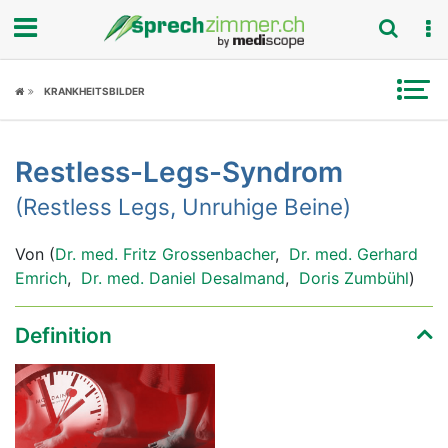
Fokus
KRANKHEITSBILDER
Krankheitsbilder
Restless-Legs-Syndrom
Symptome
(Restless Legs, Unruhige Beine)
Untersuchungen
Von (
Dr. med. Fritz Grossenbacher
,
Dr. med. Gerhard
News
Emrich
,
Dr. med. Daniel Desalmand
,
Doris Zumbühl
)
Ratgeber
Definition
Rubriken