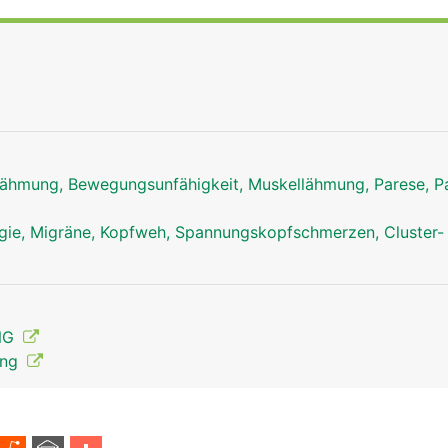
ähmung, Bewegungsunfähigkeit, Muskellähmung, Parese, Pa
ie, Migräne, Kopfweh, Spannungskopfschmerzen, Cluster-
ENG
ung
Facialis Mann