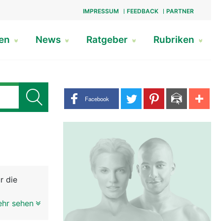
IMPRESSUM
FEEDBACK
PARTNER
gen
News
Ratgeber
Rubriken
Share buttons
Facebook
r die
 der
ehr sehen