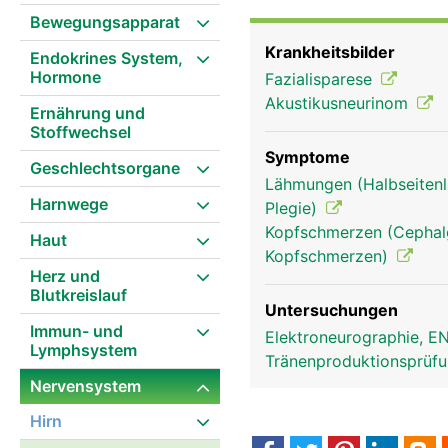
Bewegungsapparat
Krankheitsbilder
Endokrines System,
Hormone
Fazialisparese
Akustikusneurinom
Ernährung und
Stoffwechsel
Symptome
Geschlechtsorgane
Lähmungen (Halbseitenl
Harnwege
Plegie)
Kopfschmerzen (Cephalg
Haut
Kopfschmerzen)
Herz und
Blutkreislauf
Untersuchungen
Immun- und
Elektroneurographie, 
Lymphsystem
Tränenproduktionsprüf
Nervensystem
Facialis Frau
Hirn