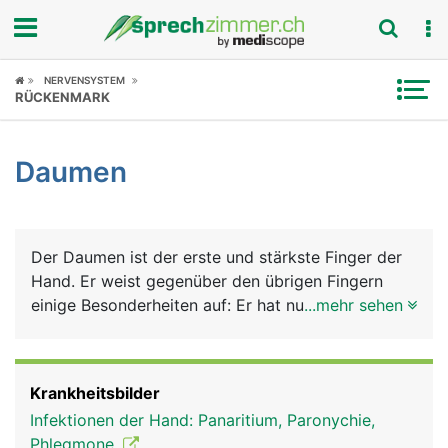
Fokus
NERVENSYSTEM
RÜCKENMARK
Krankheitsbilder
Daumen
Symptome
Untersuchungen
Der Daumen ist der erste und stärkste Finger der
News
Hand. Er weist gegenüber den übrigen Fingern
einige Besonderheiten auf: Er hat nur 2
...mehr sehen
Ratgeber
Fingerknochen (die restlichen Finger haben 3) und
damit nur ein Grund- und Endglied, er besitzt als
Rubriken
einziger Finger einen starken Muskel - den
Krankheitsbilder
Daumenballen - und er ist beweglicher und kann
Infektionen der Hand: Panaritium, Paronychie,
den anderen Fingern gegenübergestellt werden,
Phlegmone