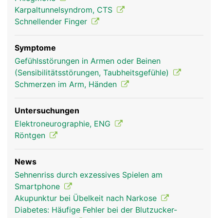
was die Greiffunktion der Hand ermöglicht.
Karpaltunnelsyndrom, CTS
Schnellender Finger
Symptome
Gefühlsstörungen in Armen oder Beinen
(Sensibilitätsstörungen, Taubheitsgefühle)
Schmerzen im Arm, Händen
Untersuchungen
Daumen Frau
Mann
Elektroneurographie, ENG
Röntgen
News
Sehnenriss durch exzessives Spielen am
Smartphone
Akupunktur bei Übelkeit nach Narkose
Diabetes: Häufige Fehler bei der Blutzucker-