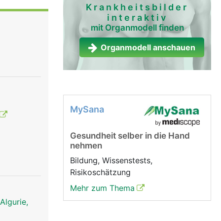
ioniert,
Krankheitsbilder
interaktiv
mit Organmodell finden
Organmodell anschauen
MySana
Gesundheit selber in die Hand
nehmen
Bildung, Wissenstests,
Risikoschätzung
Mehr zum Thema
Algurie,