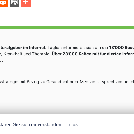
sratgeber im Internet
. Täglich informieren sich um die
18'000 Bes
, Krankheit und Therapie.
Über 23'000 Seiten mit fundlerten Info
u.
rategie mit Bezug zu Gesundheit oder Medizin ist sprechzimmer.ch
lären Sie sich einverstanden. "
Infos
MEDISCOPE AG E-MAIL:
INFO@MEDISCOPE.CH