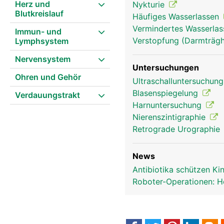
Herz und
Nykturie
Blutkreislauf
Häufiges Wasserlassen
Vermindertes Wasserlass
Immun- und
Verstopfung (Darmträghe
Lymphsystem
Nervensystem
Untersuchungen
Ohren und Gehör
Ultraschalluntersuchun
Blasenspiegelung
Verdauungstrakt
Harnuntersuchung
Nierenszintigraphie
Retrograde Urographie
News
Antibiotika schützen K
Roboter-Operationen: H