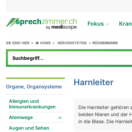
Fokus
Kran
SIE SIND HIER
HOME
NERVENSYSTEM
RÜCKENMARK
Harnleiter
Organe, Organsysteme
Allergien und
Immunerkrankungen
Die Harnleiter gehören
beiden Nieren und der Ha
Atemwege
in die Blase. Die Harnle
Augen und Sehen
den Harn durch wellenf