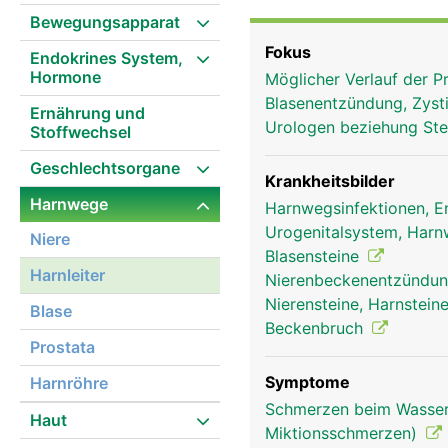
an der Hinterseite der B
Bewegungsapparat
damit der Urin nicht in 
Fokus
Endokrines System,
Hormone
Möglicher Verlauf der 
Blasenentzündung, Zysti
Ernährung und
Urologen beziehung Stel
Stoffwechsel
Geschlechtsorgane
Krankheitsbilder
Harnwege
Harnwegsinfektionen, 
Urogenitalsystem, Har
Niere
Blasensteine
Harnleiter
Nierenbeckenentzündung
Nierensteine, Harnsteine
Blase
Beckenbruch
Prostata
Symptome
Harnröhre
Schmerzen beim Wasserl
Haut
Miktionsschmerzen)