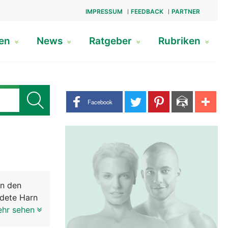
IMPRESSUM
FEEDBACK
PARTNER
gen
News
Ratgeber
Rubriken
Share buttons
Facebook
en den
ldete Harn
läuche, die
ehr sehen
lle liegt