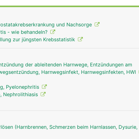
lasenwand und ist so angelegt, dass sie wie ein Ventil funkt
Richtung Nieren zurückfliessen kann.
Prostatakrebserkrankung und Nachsorge
tis - wie behandeln?
lung zur jüngsten Krebsstatistik
Entzündung der ableitenden Harnwege, Entzündungen am
nwegsentzündung, Harnwegsinfekt, Harnwegsinfekten, HWI
, Pyelonephritis
, Nephrolithiasis
ösen (Harnbrennen, Schmerzen beim Harnlassen, Dysurie, 