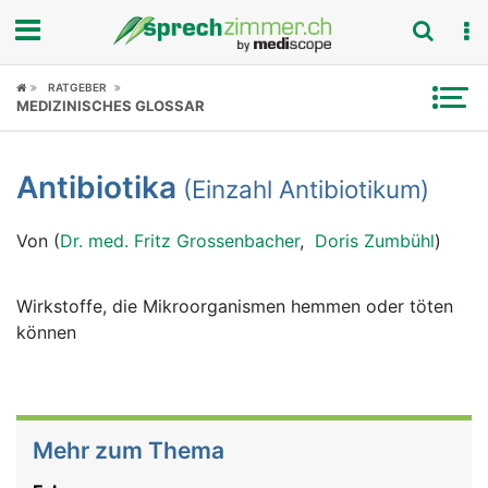
Fokus
RATGEBER
MEDIZINISCHES GLOSSAR
Krankheitsbilder
Antibiotika
(Einzahl Antibiotikum)
Symptome
Von (
Dr. med. Fritz Grossenbacher
,
Doris Zumbühl
)
Untersuchungen
News
Wirkstoffe, die Mikroorganismen hemmen oder töten
können
Ratgeber
Rubriken
Mehr zum Thema