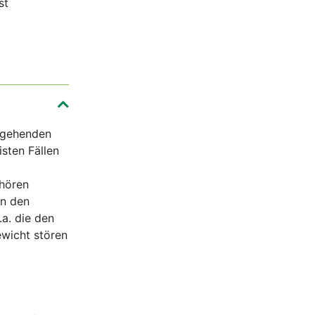
st
rgehenden
sten Fällen
ehören
in den
a. die den
ewicht stören