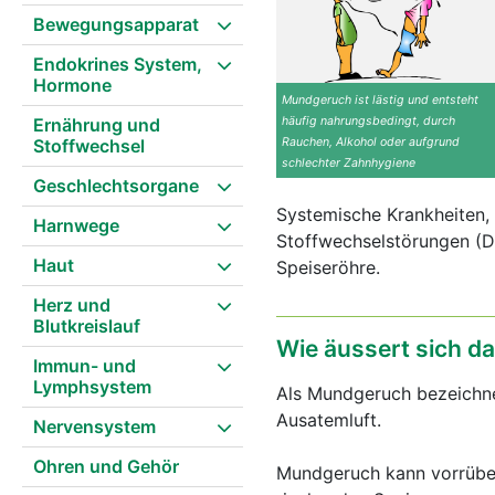
Bewegungsapparat
Endokrines System,
Hormone
Mundgeruch ist lästig und entsteht
Ernährung und
häufig nahrungsbedingt, durch
Stoffwechsel
Rauchen, Alkohol oder aufgrund
schlechter Zahnhygiene
Geschlechtsorgane
Systemische Krankheiten,
Harnwege
Stoffwechselstörungen (D
Haut
Speiseröhre.
Herz und
Blutkreislauf
Wie äussert sich 
Immun- und
Lymphsystem
Als Mundgeruch bezeichn
Ausatemluft.
Nervensystem
Ohren und Gehör
Mundgeruch kann vorrüber