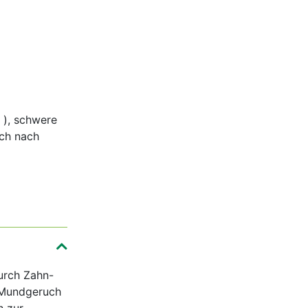
a
), schwere
ch nach
urch Zahn-
 Mundgeruch