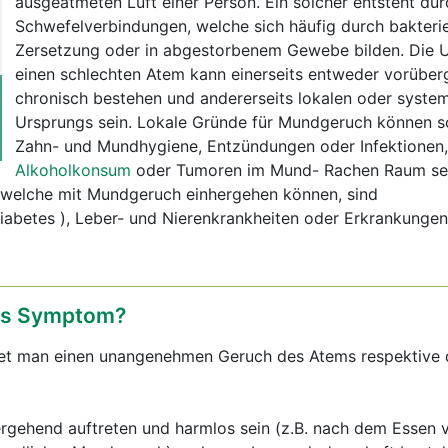
ausgeatmeten Luft einer Person. Ein solcher entsteht dur
Schwefelverbindungen, welche sich häufig durch bakterie
Zersetzung oder in abgestorbenem Gewebe bilden. Die U
einen schlechten Atem kann einerseits entweder vorübe
chronisch bestehen und andererseits lokalen oder syste
Ursprungs sein. Lokale Gründe für Mundgeruch können s
Zahn- und Mundhygiene, Entzündungen oder Infektionen,
Alkoholkonsum
oder Tumoren im Mund- Rachen Raum sei
 welche mit Mundgeruch einhergehen können, sind
iabetes ), Leber- und Nierenkrankheiten oder Erkrankungen
das Symptom?
et man einen unangenehmen Geruch des Atems respektive 
gehend auftreten und harmlos sein (z.B. nach dem Essen v