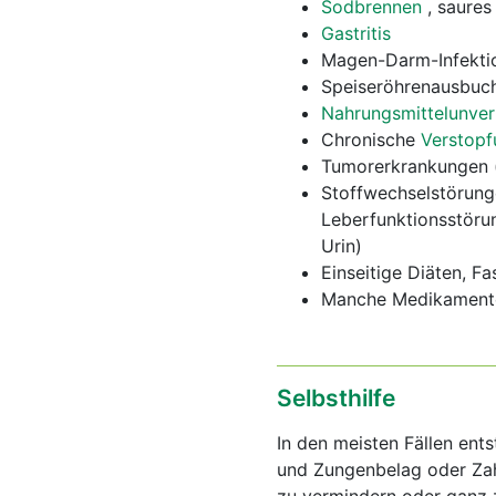
Sodbrennen
, saures
Gastritis
Magen-Darm-Infekti
Speiseröhrenausbuch
Nahrungsmittelunver
Chronische
Verstopf
Tumorerkrankungen 
Stoffwechselstörung
Leberfunktionsstöru
Urin)
Einseitige Diäten, F
Manche Medikament
Selbsthilfe
In den meisten Fällen ent
und Zungenbelag oder Zah