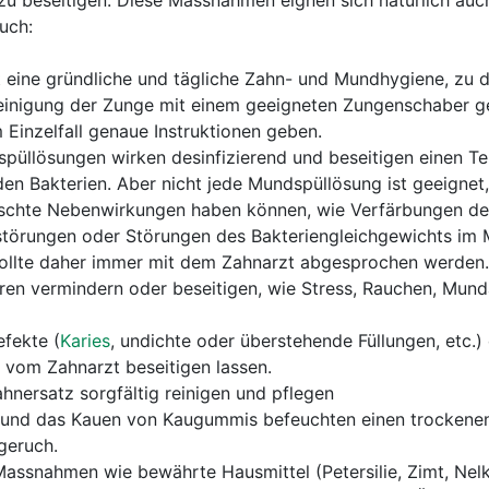
u beseitigen. Diese Massnahmen eignen sich natürlich auc
uch:
ht eine gründliche und tägliche Zahn- und Mundhygiene, zu 
einigung der Zunge mit einem geeigneten Zungenschaber g
 Einzelfall genaue Instruktionen geben.
spüllösungen wirken desinfizierend und beseitigen einen Tei
n Bakterien. Aber nicht jede Mundspüllösung ist geeignet,
schte Nebenwirkungen haben können, wie Verfärbungen d
örungen oder Störungen des Bakteriengleichgewichts im 
llte daher immer mit dem Zahnarzt abgesprochen werden.
oren vermindern oder beseitigen, wie Stress, Rauchen, Mun
fekte (
Karies
, undichte oder überstehende Füllungen, etc.)
 vom Zahnarzt beseitigen lassen.
nersatz sorgfältig reinigen und pflegen
 und das Kauen von Kaugummis befeuchten einen trocken
geruch.
snahmen wie bewährte Hausmittel (Petersilie, Zimt, Nelk