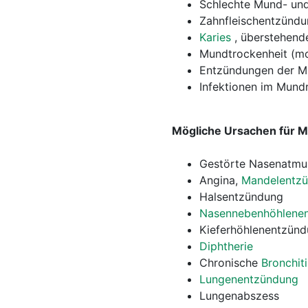
Schlechte Mund- und
Zahnfleischentzündun
Karies
, überstehend
Mundtrockenheit (m
Entzündungen der M
Infektionen im Mund
Mögliche Ursachen für 
Gestörte Nasenatmu
Angina,
Mandelentz
Halsentzündung
Nasennebenhöhlene
Kieferhöhlenentzün
Diphtherie
Chronische
Bronchiti
Lungenentzündung
Lungenabszess