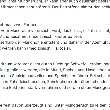
endlicher Mundgeruch), er kann aber auch dauerhaft besteh
te Mitmenschen sehr störend. Der Betroffene nimmt den sch
det man zwei Formen:
vom Mundraum verursacht wird, das heisst, er tritt nur auf
Mund ausatmet (medizinisch: Foetor ex ore).
serhalb der Mundhöhle entsteht und daher in der Atemluft
t werden kann (medizinisch: Halitosis).
raum wird vor allem durch flüchtige Schwefelverbindung
rien gebildet werden, die in Mund, Rachen und Nase leben 
benen Schleimhautzellen und Speichel ernähren. Bei schlec
ch in Zahnfleischtaschen, Zahnlöchern oder überstehenden 
diese Bakterien stark vermehren und so den üblen Mundger
e fest davon überzeugt sind, unter Mundgeruch zu leiden, 