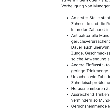
zu vermindern oder ganz z
Vorbeugung von Mundger
An erster Stelle ste
Zahnseide und die R
kann der Zahnarzt im
Antibakterielle Mund
geruchsverursachende
Dauer auch unerwün
Zunge, Geschmacksst
solche Anwendung so
Andere Einflussfakt
geringe Trinkmenge
Ursachen wie Zahnde
Zahnfleischprobleme
Herausnehmbaren Zah
Ausreichend Trinken
vermindern so Mund
Geruchshemmende Mas