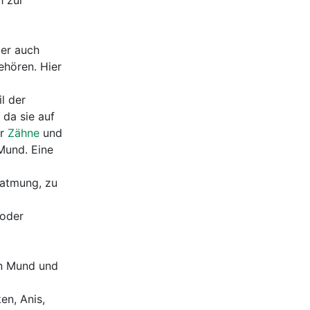
h zur
der auch
ehören. Hier
l der
 da sie auf
er
Zähne
und
Mund. Eine
datmung, zu
 oder
en Mund und
en, Anis,