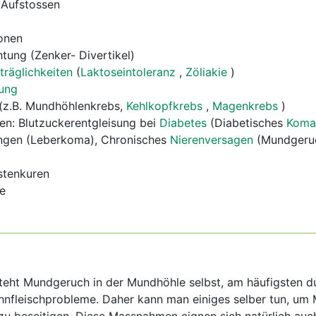
 Aufstossen
onen
tung (Zenker- Divertikel)
träglichkeiten
(
Laktoseintoleranz
,
Zöliakie
)
ung
(z.B. Mundhöhlenkrebs,
Kehlkopfkrebs
,
Magenkrebs
)
en: Blutzuckerentgleisung bei
Diabetes
(Diabetisches
Kom
ngen (Leberkoma), Chronisches
Nierenversagen
(Mundgeru
astenkuren
e
steht Mundgeruch in der Mundhöhle selbst, am häufigsten d
nfleischprobleme. Daher kann man einiges selber tun, um