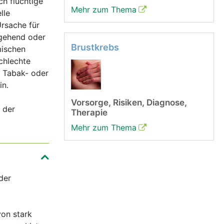
ch flüchtige
Mehr zum Thema
lle
rsache für
rgehend oder
Brustkrebs
mischen
chlechte
 Tabak- oder
n.
Vorsorge, Risiken, Diagnose,
 der
Therapie
Mehr zum Thema
der
on stark