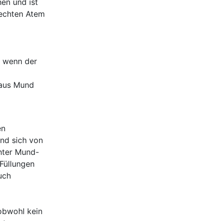
en und ist
lechten Atem
, wenn der
 aus Mund
en
und sich von
hter Mund-
Füllungen
uch
obwohl kein