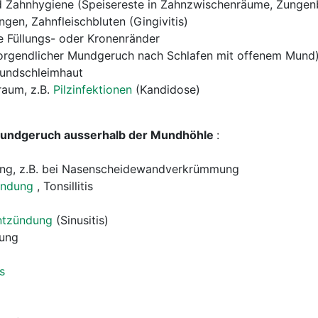
 Zahnhygiene (Speisereste in Zahnzwischenräume, Zungen
gen, Zahnfleischbluten (Gingivitis)
e Füllungs- oder Kronenränder
orgendlicher Mundgeruch nach Schlafen mit offenem Mund
undschleimhaut
raum, z.B.
Pilzinfektionen
(Kandidose)
Mundgeruch ausserhalb der Mundhöhle
:
ng, z.B. bei Nasenscheidewandverkrümmung
ündung
, Tonsillitis
ntzündung
(Sinusitis)
dung
s