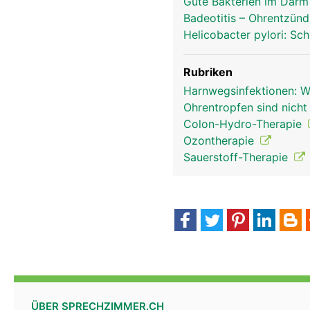
Gute Bakterien im Darm
Badeotitis – Ohrentzün
Helicobacter pylori: Sc
Rubriken
Harnwegsinfektionen: Wi
Ohrentropfen sind nich
Colon-Hydro-Therapie
Ozontherapie
Sauerstoff-Therapie
ÜBER SPRECHZIMMER.CH