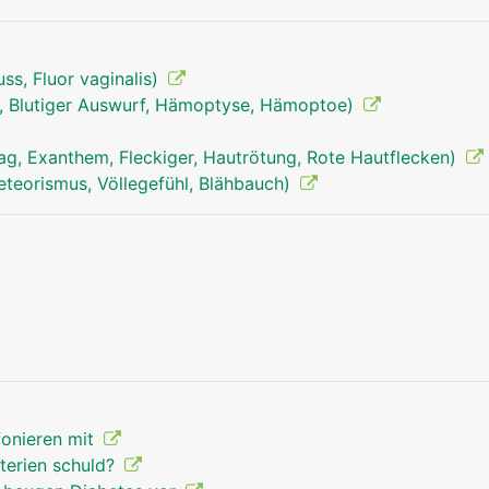
ss, Fluor vaginalis)
n, Blutiger Auswurf, Hämoptyse, Hämoptoe)
ag, Exanthem, Fleckiger, Hautrötung, Rote Hautflecken)
eteorismus, Völlegefühl, Blähbauch)
fonieren mit
terien schuld?