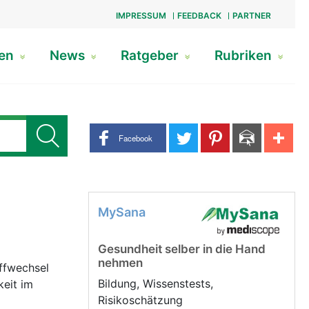
IMPRESSUM
FEEDBACK
PARTNER
gen
News
Ratgeber
Rubriken
Share buttons
Facebook
MySana
Gesundheit selber in die Hand
nehmen
offwechsel
Bildung, Wissenstests,
keit im
Risikoschätzung