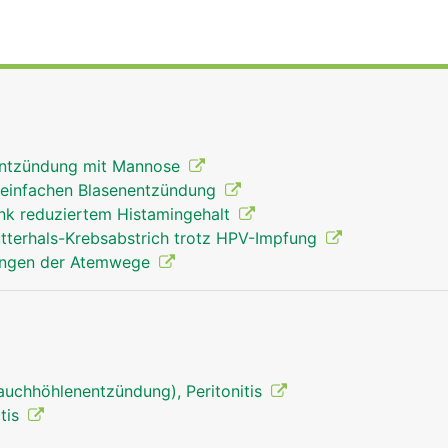
entzündung mit Mannose
 einfachen Blasenentzündung
nk reduziertem Histamingehalt
terhals-Krebsabstrich trotz HPV-Impfung
kungen der Atemwege
auchhöhlenentzündung), Peritonitis
itis