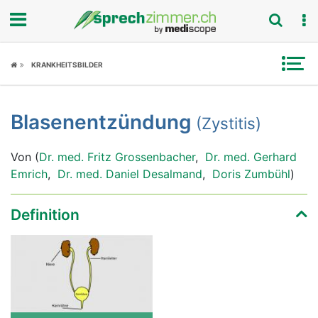
Fokus
KRANKHEITSBILDER
Krankheitsbilder
Blasenentzündung
(Zystitis)
Symptome
Von (
Dr. med. Fritz Grossenbacher
,
Dr. med. Gerhard
Untersuchungen
Emrich
,
Dr. med. Daniel Desalmand
,
Doris Zumbühl
)
News
Definition
Ratgeber
Rubriken