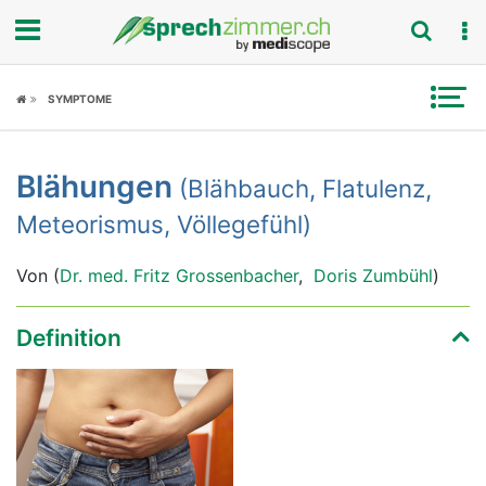
Fokus
SYMPTOME
Krankheitsbilder
Blähungen
(Blähbauch, Flatulenz,
Symptome
Meteorismus, Völlegefühl)
Untersuchungen
Von (
Dr. med. Fritz Grossenbacher
,
Doris Zumbühl
)
News
Definition
Ratgeber
Rubriken