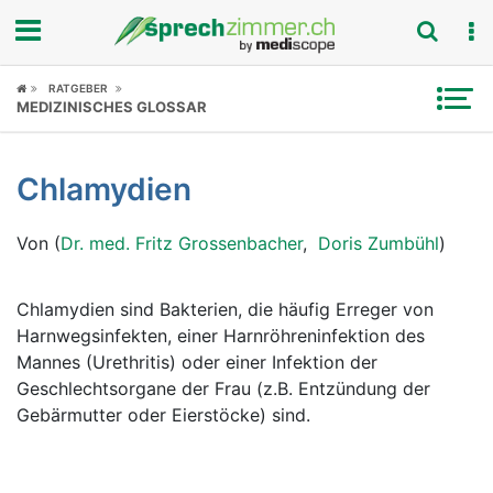
Fokus
RATGEBER
MEDIZINISCHES GLOSSAR
Krankheitsbilder
Chlamydien
Symptome
Von (
Dr. med. Fritz Grossenbacher
,
Doris Zumbühl
)
Untersuchungen
News
Chlamydien sind Bakterien, die häufig Erreger von
Harnwegsinfekten, einer Harnröhreninfektion des
Ratgeber
Mannes (Urethritis) oder einer Infektion der
Geschlechtsorgane der Frau (z.B. Entzündung der
Rubriken
Gebärmutter oder Eierstöcke) sind.