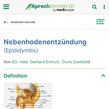
Fokus
KRANKHEITSBILDER
Krankheitsbilder
Nebenhodenentzündung
Symptome
(Epididymitis)
Untersuchungen
Von (
Dr. med. Gerhard Emrich
,
Doris Zumbühl
)
News
Definition
Ratgeber
Rubriken