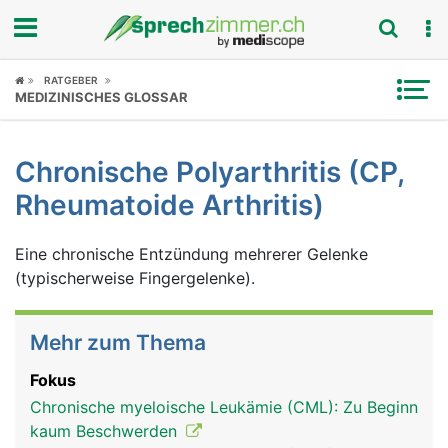
Fokus
RATGEBER
MEDIZINISCHES GLOSSAR
Krankheitsbilder
Chronische Polyarthritis (CP,
Symptome
Rheumatoide Arthritis)
Untersuchungen
Eine chronische Entzündung mehrerer Gelenke
News
(typischerweise Fingergelenke).
Ratgeber
Mehr zum Thema
Rubriken
Fokus
Chronische myeloische Leukämie (CML): Zu Beginn
kaum Beschwerden