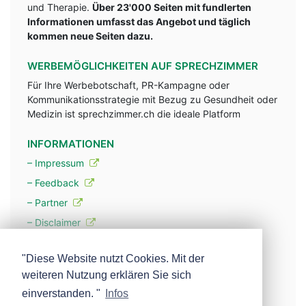
und Therapie.
Über 23'000 Seiten mit fundlerten
Informationen umfasst das Angebot und täglich
kommen neue Seiten dazu.
WERBEMÖGLICHKEITEN AUF SPRECHZIMMER
Für Ihre Werbebotschaft, PR-Kampagne oder
Kommunikationsstrategie mit Bezug zu Gesundheit oder
Medizin ist sprechzimmer.ch die ideale Platform
INFORMATIONEN
– Impressum
– Feedback
– Partner
– Disclaimer
– Datenschutzerklärung / Privacy Policy
"Diese Website nutzt Cookies. Mit der
weiteren Nutzung erklären Sie sich
– Werbung
einverstanden. "
Infos
– Mehr über unsere Experten