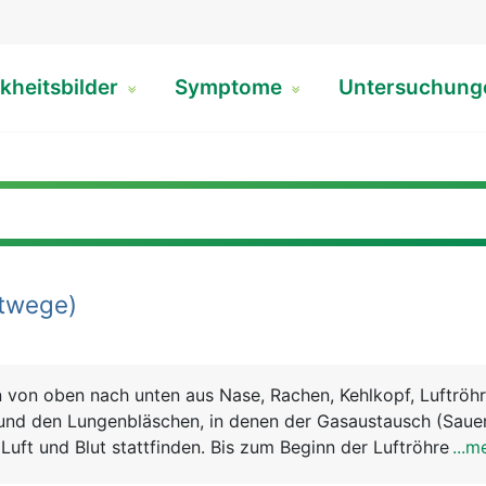
kheitsbilder
Symptome
Untersuchun
twege)
von oben nach unten aus Nase, Rachen, Kehlkopf, Luftröhr
und den Lungenbläschen, in denen der Gasaustausch (Sauer
Luft und Blut stattfinden. Bis zum Beginn der Luftröhre we
...m
mwege bezeichnet, von der Luftröhre abwärts als untere