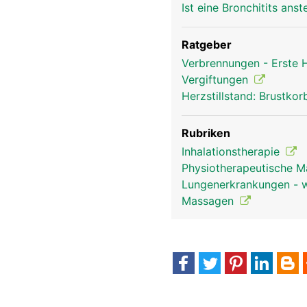
Ist eine Bronchitits an
Ratgeber
Verbrennungen - Erste
Vergiftungen
Herzstillstand: Brustk
Atemwege Frau Kopf Links
Rubriken
Inhalationstherapie
Physiotherapeutische 
Lungenerkrankungen - wi
Massagen