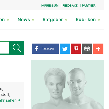
IMPRESSUM
FEEDBACK
PARTNER
gen
News
Ratgeber
Rubriken
Share buttons
Facebook
e,
stoff,
rden die
ehr sehen
 Atemwege.