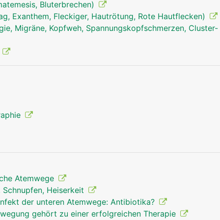
matemesis, Bluterbrechen)
ag, Exanthem, Fleckiger, Hautrötung, Rote Hautflecken)
ie, Migräne, Kopfweh, Spannungskopfschmerzen, Cluster-
)
Atemwege Mann
Atemwege Mann Kop
raphie
liche Atemwege
, Schnupfen, Heiserkeit
Infekt der unteren Atemwege: Antibiotika?
egung gehört zu einer erfolgreichen Therapie