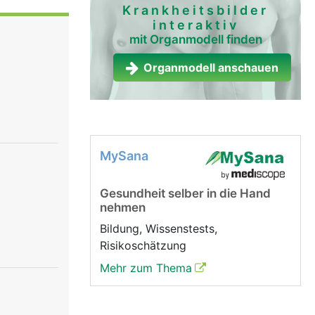
folgt über
Krankheitsbilder
interaktiv
n
mit Organmodell finden
rmung
. Staub,
Organmodell anschauen
 zurück in
igung wird
 sind sehr
sche
MySana
Gesundheit selber in die Hand
nehmen
Bildung, Wissenstests,
Risikoschätzung
Mehr zum Thema