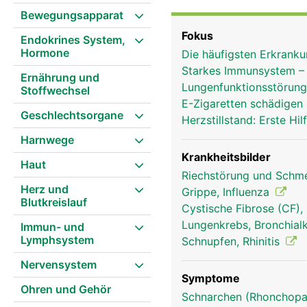
Auf dem Weg zur Lunge w
Bewegungsapparat
die gut durchbluteten 
Fokus
Endokrines System,
ausgestattet sind. Je k
Hormone
Die häufigsten Erkran
durchblutet. Die Schlei
Starkes Immunsystem – 
Pollen, Bakterien) und 
Ernährung und
Lungenfunktionsstörunge
Stoffwechsel
den Rachen wo er entwe
E-Zigaretten schädigen
die Atemluft durch die 
Geschlechtsorgane
Herzstillstand: Erste H
empfindlich und werden
Harnwege
Entzündungen dauerhaft
Krankheitsbilder
Haut
Riechstörung und Schm
Herz und
Grippe, Influenza
Blutkreislauf
Cystische Fibrose (CF)
Lungenkrebs, Bronchial
Immun- und
Lymphsystem
Schnupfen, Rhinitis
Nervensystem
Symptome
Ohren und Gehör
Schnarchen (Rhonchopa