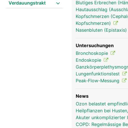
Blutiges Erbrechen (Hä
Verdauungstrakt
Hautausschlag (Ausschl
Kopfschmerzen (Cephalg
Kopfschmerzen)
Nasenbluten (Epistaxis
Untersuchungen
Atemwege Frau
Bronchoskopie
Endoskopie
Ganzkörperplethysmog
Lungenfunktionstest
Peak-Flow-Messung
News
Ozon belastet empfind
Heilpflanzen bei Husten
Akuter unkomplizierter 
COPD: Regelmässige Bew