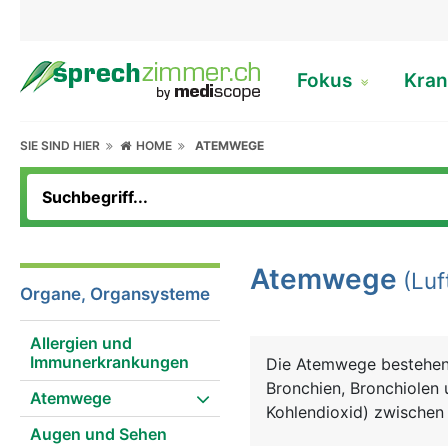
Fokus
Kran
SIE SIND HIER
HOME
ATEMWEGE
Atemwege
(Luf
Organe, Organsysteme
Allergien und
Immunerkrankungen
Die Atemwege bestehen 
Bronchien, Bronchiolen 
Atemwege
Kohlendioxid) zwischen 
Augen und Sehen
Atemwege als obere Ate