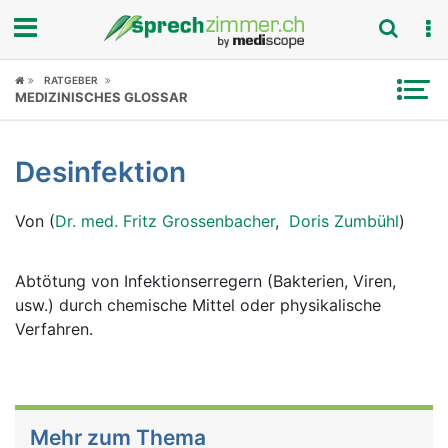
Fokus
RATGEBER
MEDIZINISCHES GLOSSAR
Krankheitsbilder
Desinfektion
Symptome
Von (
Dr. med. Fritz Grossenbacher
,
Doris Zumbühl
)
Untersuchungen
News
Abtötung von Infektionserregern (Bakterien, Viren,
usw.) durch chemische Mittel oder physikalische
Ratgeber
Verfahren.
Rubriken
Mehr zum Thema