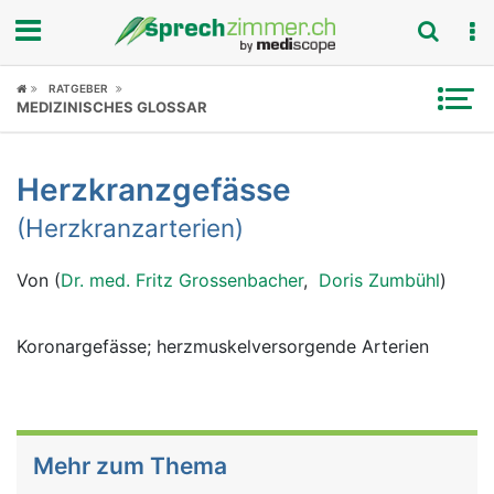
Fokus
RATGEBER
MEDIZINISCHES GLOSSAR
Krankheitsbilder
Herzkranzgefässe
Symptome
(Herzkranzarterien)
Untersuchungen
Von (
Dr. med. Fritz Grossenbacher
,
Doris Zumbühl
)
News
Koronargefässe; herzmuskelversorgende Arterien
Ratgeber
Rubriken
Mehr zum Thema