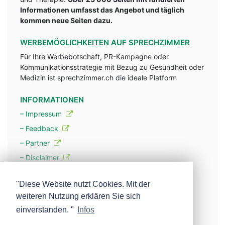
Informationen umfasst das Angebot und täglich
kommen neue Seiten dazu.
WERBEMÖGLICHKEITEN AUF SPRECHZIMMER
Für Ihre Werbebotschaft, PR-Kampagne oder
Kommunikationsstrategie mit Bezug zu Gesundheit oder
Medizin ist sprechzimmer.ch die ideale Platform
INFORMATIONEN
– Impressum
– Feedback
– Partner
– Disclaimer
– Datenschutzerklärung / Privacy Policy
"Diese Website nutzt Cookies. Mit der
weiteren Nutzung erklären Sie sich
– Werbung
einverstanden. "
Infos
– Mehr über unsere Experten