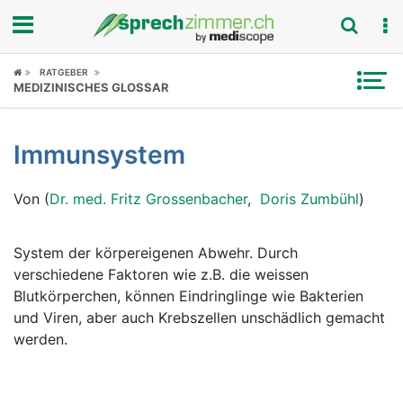
Fokus
RATGEBER
MEDIZINISCHES GLOSSAR
Krankheitsbilder
Immunsystem
Symptome
Von (
Dr. med. Fritz Grossenbacher
,
Doris Zumbühl
)
Untersuchungen
News
System der körpereigenen Abwehr. Durch
verschiedene Faktoren wie z.B. die weissen
Ratgeber
Blutkörperchen, können Eindringlinge wie Bakterien
und Viren, aber auch Krebszellen unschädlich gemacht
Rubriken
werden.