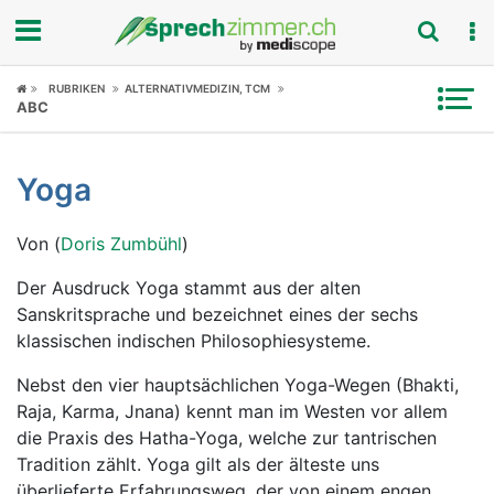
Fokus
RUBRIKEN
ALTERNATIVMEDIZIN, TCM
ABC
Krankheitsbilder
Yoga
Symptome
Von (
Doris Zumbühl
)
Untersuchungen
Der Ausdruck Yoga stammt aus der alten
News
Sanskritsprache und bezeichnet eines der sechs
klassischen indischen Philosophiesysteme.
Ratgeber
Nebst den vier hauptsächlichen Yoga-Wegen (Bhakti,
Rubriken
Raja, Karma, Jnana) kennt man im Westen vor allem
die Praxis des Hatha-Yoga, welche zur tantrischen
Tradition zählt. Yoga gilt als der älteste uns
überlieferte Erfahrungsweg, der von einem engen