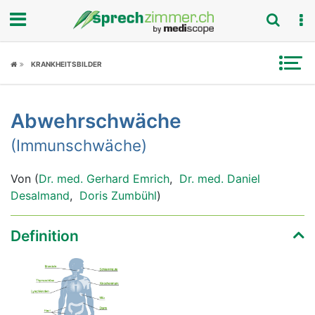
Fokus
KRANKHEITSBILDER
Krankheitsbilder
Abwehrschwäche
Symptome
(Immunschwäche)
Untersuchungen
Von (
Dr. med. Gerhard Emrich
,
Dr. med. Daniel
News
Desalmand
,
Doris Zumbühl
)
Ratgeber
Definition
Rubriken