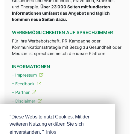
Gesundheit und Wohlbefinden, Prävention, Krankheit
und Therapie.
Über 23'000 Seiten mit fundlerten
Informationen umfasst das Angebot und täglich
kommen neue Seiten dazu.
WERBEMÖGLICHKEITEN AUF SPRECHZIMMER
Für Ihre Werbebotschaft, PR-Kampagne oder
Kommunikationsstrategie mit Bezug zu Gesundheit oder
Medizin ist sprechzimmer.ch die ideale Platform
INFORMATIONEN
– Impressum
– Feedback
– Partner
– Disclaimer
– Datenschutzerklärung / Privacy Policy
"Diese Website nutzt Cookies. Mit der
weiteren Nutzung erklären Sie sich
– Werbung
einverstanden. "
Infos
– Mehr über unsere Experten