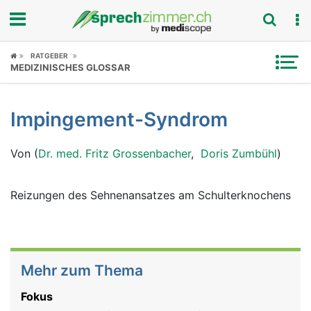
Fokus
RATGEBER
MEDIZINISCHES GLOSSAR
Krankheitsbilder
Impingement-Syndrom
Symptome
Von (
Dr. med. Fritz Grossenbacher
,
Doris Zumbühl
)
Untersuchungen
News
Reizungen des Sehnenansatzes am Schulterknochens
Ratgeber
Rubriken
Mehr zum Thema
Fokus