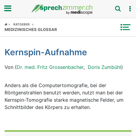
Fokus
RATGEBER
MEDIZINISCHES GLOSSAR
Krankheitsbilder
Kernspin-Aufnahme
Symptome
Von (
Dr. med. Fritz Grossenbacher
,
Doris Zumbühl
)
Untersuchungen
News
Anders als die Computertomografie, bei der
Röntgenstrahlen benutzt werden, nutzt man bei der
Ratgeber
Kernspin-Tomografie starke magnetische Felder, um
Schnittbilder des Körpers zu erhalten.
Rubriken