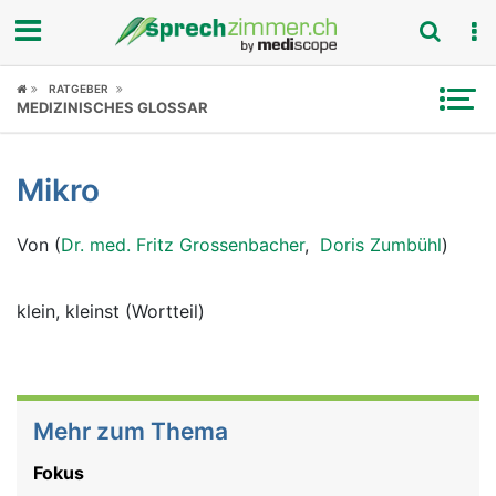
Fokus
RATGEBER
MEDIZINISCHES GLOSSAR
Krankheitsbilder
Mikro
Symptome
Von (
Dr. med. Fritz Grossenbacher
,
Doris Zumbühl
)
Untersuchungen
News
klein, kleinst (Wortteil)
Ratgeber
Rubriken
Mehr zum Thema
Fokus