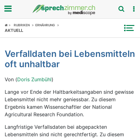
Fokus
RUBRIKEN
ERNÄHRUNG
AKTUELL
Krankheitsbilder
Verfalldaten bei Lebensmitteln
Symptome
oft unhaltbar
Untersuchungen
Von (
Doris Zumbühl
)
News
Lange vor Ende der Haltbarkeitsangaben sind gewisse
Lebensmittel nicht mehr geniessbar. Zu diesem
Ratgeber
Ergebnis kamen Wissenschaftler der National
Agricultural Research Foundation.
Rubriken
Langfristige Verfallsdaten bei abgepackten
Lebensmitteln sind nicht gerechtfertigt. Zu diesem