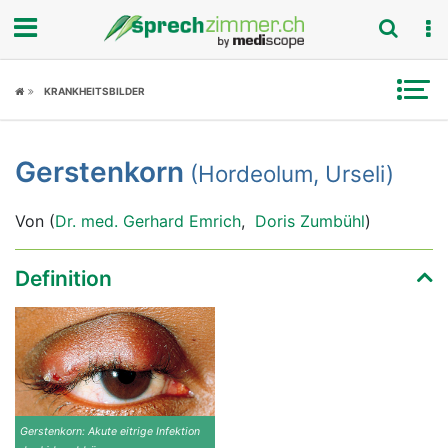
Fokus
KRANKHEITSBILDER
Krankheitsbilder
Gerstenkorn
(Hordeolum, Urseli)
Symptome
Von (
Dr. med. Gerhard Emrich
,
Doris Zumbühl
)
Untersuchungen
News
Definition
Ratgeber
Rubriken
Gerstenkorn: Akute eitrige Infektion