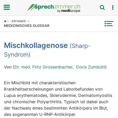
Fokus
RATGEBER
MEDIZINISCHES GLOSSAR
Krankheitsbilder
Mischkollagenose
(Sharp-
Symptome
Syndrom)
Untersuchungen
Von (
Dr. med. Fritz Grossenbacher
,
Doris Zumbühl
)
News
Ein Mischbild mit charakteristischen
Ratgeber
Krankheitserscheinungen und Laborbefunden von
Lupus erythematodes, Sklerodermie, Dermatomyositis
Rubriken
und chronischer Polyarthritis. Typisch ist dabei auch
der Nachweis eines bestimmten Antikörpers im Blut,
des sogenannten U-RNP-Antikörper.