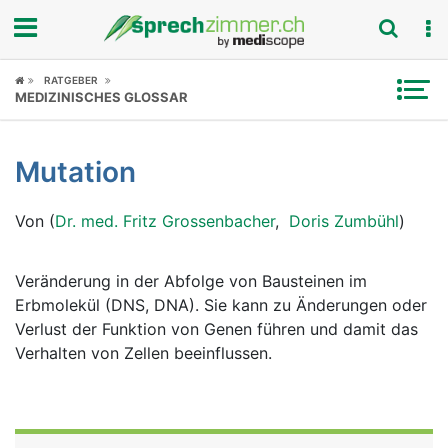
Fokus
RATGEBER
MEDIZINISCHES GLOSSAR
Krankheitsbilder
Mutation
Symptome
Von (
Dr. med. Fritz Grossenbacher
,
Doris Zumbühl
)
Untersuchungen
News
Veränderung in der Abfolge von Bausteinen im
Erbmolekül (DNS, DNA). Sie kann zu Änderungen oder
Ratgeber
Verlust der Funktion von Genen führen und damit das
Verhalten von Zellen beeinflussen.
Rubriken