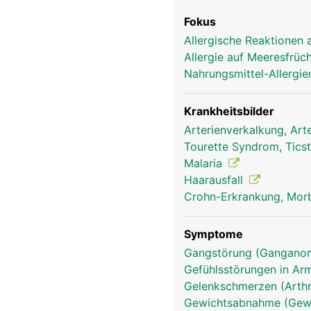
Fokus
Allergische Reaktionen 
Allergie auf Meeresfrüc
Nahrungsmittel-Allergi
Krankheitsbilder
Arterienverkalkung, Art
Tourette Syndrom, Tics
Malaria
Haarausfall
Crohn-Erkrankung, Mor
Symptome
Gangstörung (Gangano
Gefühlsstörungen in Arm
Gelenkschmerzen (Arthr
Gewichtsabnahme (Gewi