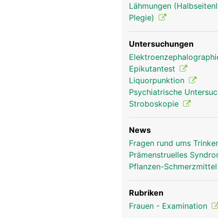
Lähmungen (Halbseitenl
Plegie)
Untersuchungen
Elektroenzephalograph
Epikutantest
Liquorpunktion
Psychiatrische Untersu
Stroboskopie
News
Fragen rund ums Trinken
Prämenstruelles Syndr
Pflanzen-Schmerzmittel
Rubriken
Frauen - Examination