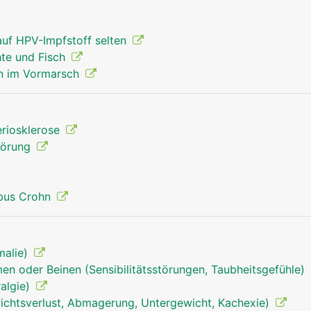
auf HPV-Impfstoff selten
hte und Fisch
en im Vormarsch
eriosklerose
törung
bus Crohn
malie)
en oder Beinen (Sensibilitätsstörungen, Taubheitsgefühle)
algie)
chtsverlust, Abmagerung, Untergewicht, Kachexie)