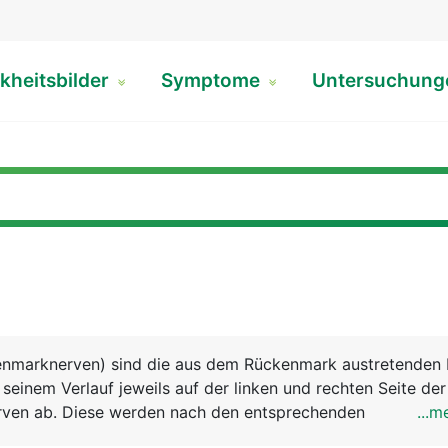
kheitsbilder
Symptome
Untersuchun
enmarknerven) sind die aus dem Rückenmark austretenden 
seinem Verlauf jeweils auf der linken und rechten Seite der
erven ab. Diese werden nach den entsprechenden
...m
 benannt. Es gibt demnach auf jeder Seite 8 Halsnerven, 1