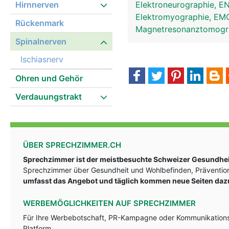
Hirnnerven
Elektroneurographie, 
Elektromyographie, E
Rückenmark
Magnetresonanztomog
Spinalnerven
Ischiasnerv
Ohren und Gehör
Verdauungstrakt
Spinalnerven Frau
ÜBER SPRECHZIMMER.CH
Sprechzimmer ist der meistbesuchte Schweizer Gesundheit
Sprechzimmer über Gesundheit und Wohlbefinden, Prävention
umfasst das Angebot und täglich kommen neue Seiten daz
WERBEMÖGLICHKEITEN AUF SPRECHZIMMER
Für Ihre Werbebotschaft, PR-Kampagne oder Kommunikationsst
Platform