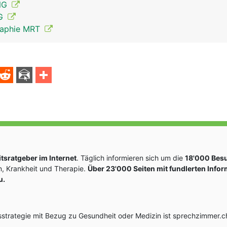
ENG
MG
raphie MRT
Spinalnerven Mann
sratgeber im Internet
. Täglich informieren sich um die
18'000 Bes
, Krankheit und Therapie.
Über 23'000 Seiten mit fundlerten Info
u.
rategie mit Bezug zu Gesundheit oder Medizin ist sprechzimmer.ch