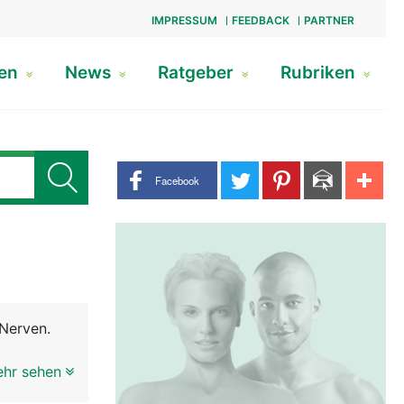
IMPRESSUM
FEEDBACK
PARTNER
gen
News
Ratgeber
Rubriken
Share buttons
Facebook
Nerven.
ehr sehen
2