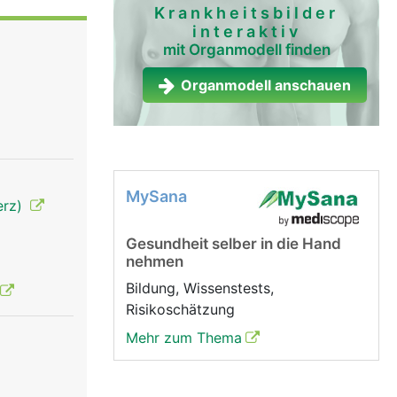
nordnung
Krankheitsbilder
interaktiv
weigen
mit Organmodell finden
 Muskeln.
ven leiten
Organmodell anschauen
erührung,
rvenfasern
reift auf
meldet,
bt und die
MySana
erz)
Gesundheit selber in die Hand
nehmen
Bildung, Wissenstests,
Risikoschätzung
Mehr zum Thema