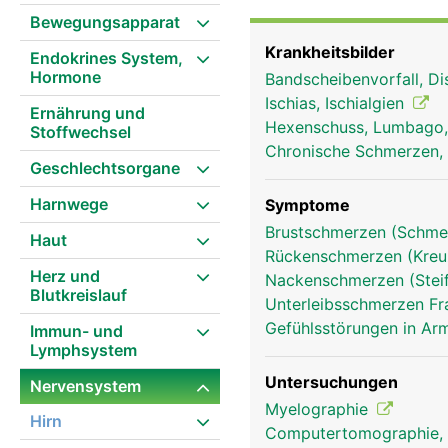
Brustnerven, 5 Lendenn
Bewegungsapparat
spricht man auch von R
Krankheitsbilder
Endokrines System,
sich von der Wirbelsäul
Hormone
Bandscheibenvorfall, Di
Dabei versorgt jedes R
Ischias, Ischialgien
einerseits über sensor
Ernährung und
Hexenschuss, Lumbago
Stoffwechsel
Druck, etc.) aus dem K
Chronische Schmerzen, 
die Bewegungsimpulse vo
Geschlechtsorgane
eine heisse Herdplatte,
Harnwege
worauf das Hirn den Mu
Symptome
Hand wird zurück gezo
Brustschmerzen (Schmer
Haut
Rückenschmerzen (Kre
Herz und
Nackenschmerzen (Stei
Blutkreislauf
Unterleibsschmerzen F
Gefühlsstörungen in Arm
Immun- und
Lymphsystem
Untersuchungen
Nervensystem
Myelographie
Hirn
Computertomographie,