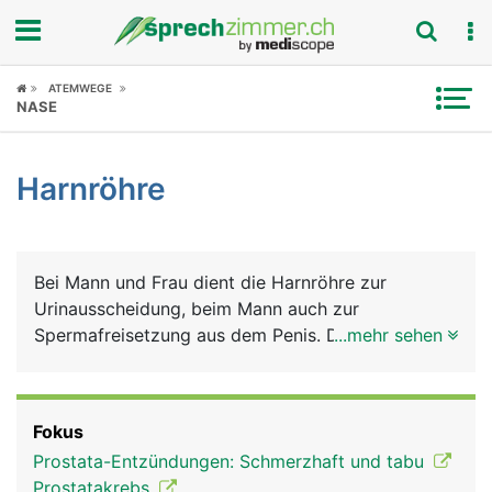
Fokus
ATEMWEGE
NASE
Krankheitsbilder
Harnröhre
Symptome
Untersuchungen
Bei Mann und Frau dient die Harnröhre zur
News
Urinausscheidung, beim Mann auch zur
Spermafreisetzung aus dem Penis. Die kürzere
...mehr sehen
Ratgeber
Harnröhre der Frau birgt ein höheres
Infektionsrisiko.
Rubriken
Fokus
Prostata-Entzündungen: Schmerzhaft und tabu
Prostatakrebs