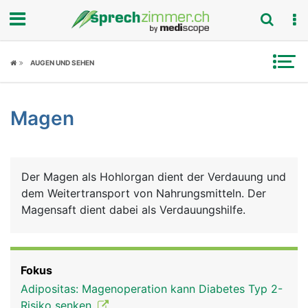
Fokus
AUGEN UND SEHEN
Krankheitsbilder
Magen
Symptome
Untersuchungen
Der Magen als Hohlorgan dient der Verdauung und
News
dem Weitertransport von Nahrungsmitteln. Der
Magensaft dient dabei als Verdauungshilfe.
Ratgeber
Rubriken
Fokus
Adipositas: Magenoperation kann Diabetes Typ 2-
Risiko senken